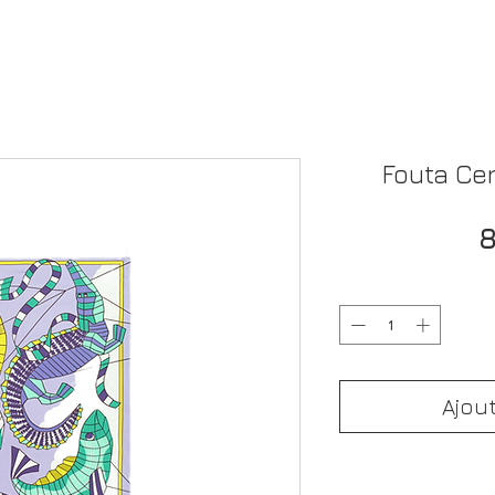
Fouta Ce
8
Ajou