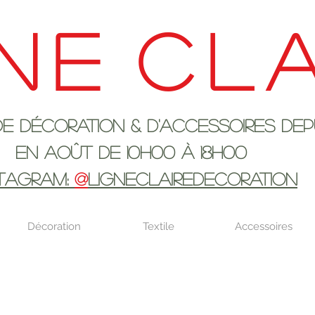
ne
cla
ration & d'accessoires depui
 10h00 à 18H00
STAGRAM:
@
LIGNECLAIREDECORATION
Décoration
Textile
Accessoires