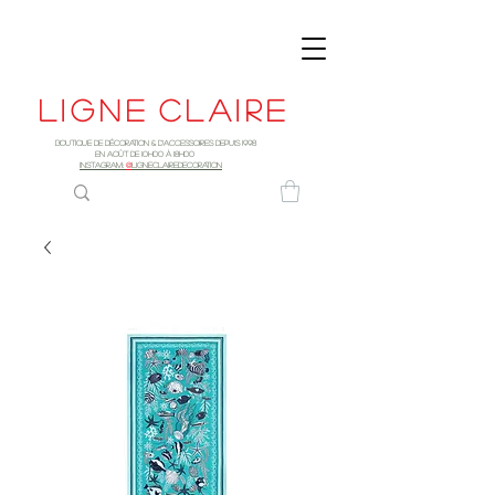
Ligne
claire
Boutique de décoration & d'accessoires depuis 1998
EN AOûT DE 10h00 à 18H00
INSTAGRAM:
@
LIGNECLAIREDECORATION