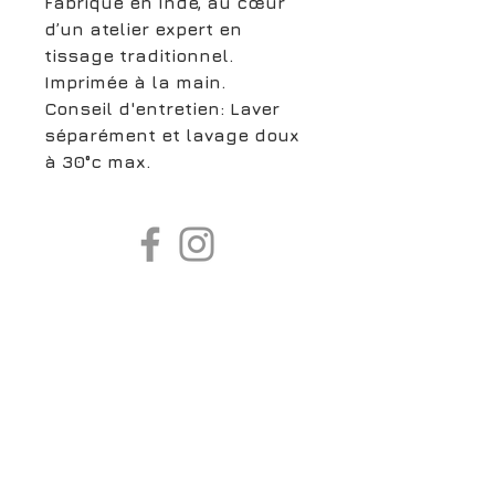
Fabriqué en Inde, au cœur
d’un atelier expert en
tissage traditionnel.
Imprimée à la main.
Conseil d'entretien: Laver
séparément et lavage doux
à 30°c max.
boutiqueligneclaire@gmail.com
6, Boulevard Garibaldi, Paris
XV
01 42 73 03 09
Du mardi au samedi:
De
10h30 à 19h30