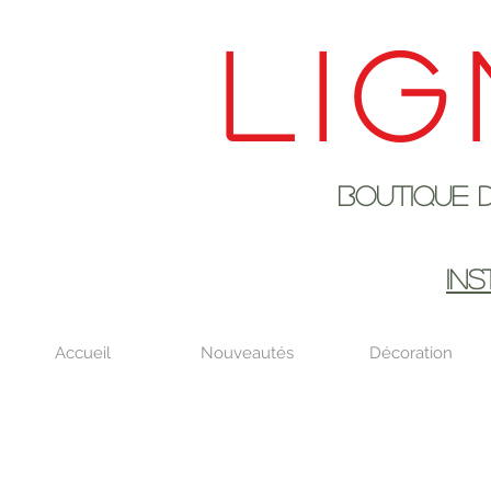
Lig
Boutique de déco
EN AOûT DE
IN
Accueil
Nouveautés
Décoration