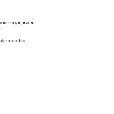
 main rayé jaune.
cm
 micro-ondes