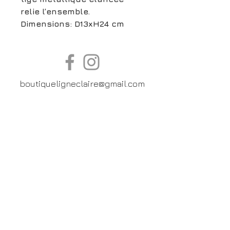
relie l’ensemble.
Dimensions: D13xH24 cm
boutiqueligneclaire@gmail.com
6, Boulevard Garibaldi, Paris
XV
01 42 73 03 09
Du mardi au samedi:
De
10h30 à 19h30