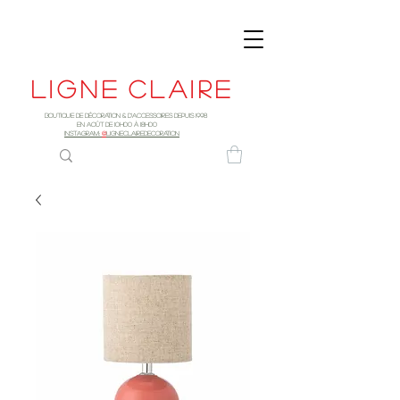
Ligne
claire
Boutique de décoration & d'accessoires depuis 1998
EN AOûT DE 10h00 à 18H00
INSTAGRAM:
@
LIGNECLAIREDECORATION