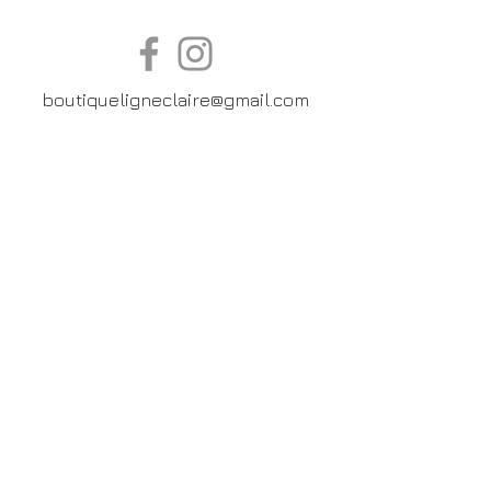
boutiqueligneclaire@gmail.com
6, Boulevard Garibaldi, Paris
XV
01 42 73 03 09
Du mardi au samedi:
De
10h30 à 19h30