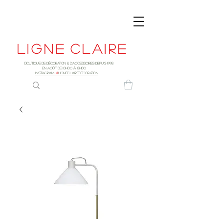
Ligne
claire
Boutique de décoration & d'accessoires depuis 1998
EN AOûT DE 10h00 à 18H00
INSTAGRAM:
@
LIGNECLAIREDECORATION