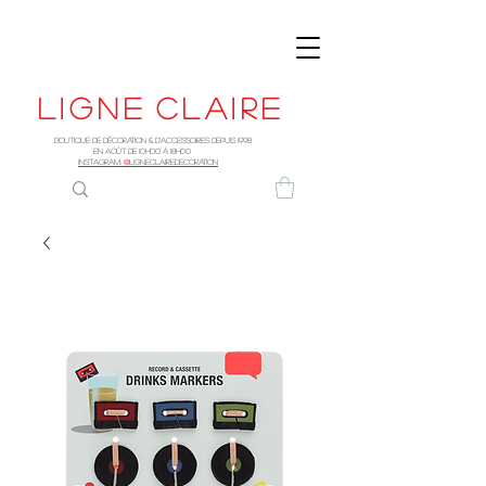
Ligne
claire
Boutique de décoration & d'accessoires depuis 1998
EN AOûT DE 10h00 à 18H00
INSTAGRAM:
@
LIGNECLAIREDECORATION