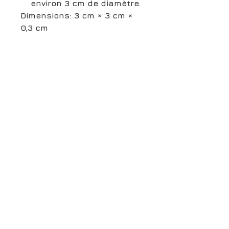
environ 3 cm de diamètre.
Dimensions: 3 cm × 3 cm ×
0,3 cm
boutiqueligneclaire@gmail.com
6, Boulevard Garibaldi, Paris
XV
01 42 73 03 09
Du mardi au samedi:
De
10h30 à 19h30