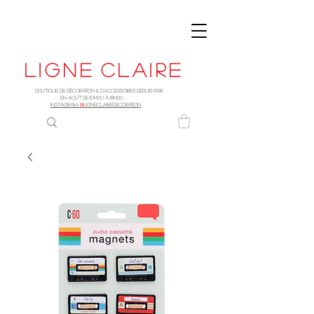
Ligne
claire
Boutique de décoration & d'accessoires depuis 1998
EN AOûT DE 10h00 à 18H00
INSTAGRAM:
@
LIGNECLAIREDECORATION