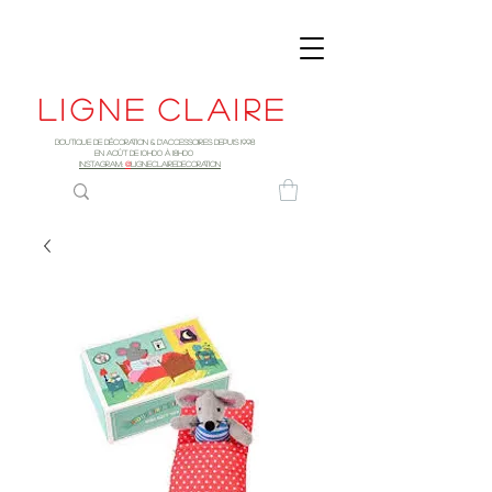
Ligne
claire
Boutique de décoration & d'accessoires depuis 1998
EN AOûT DE 10h00 à 18H00
INSTAGRAM:
@
LIGNECLAIREDECORATION