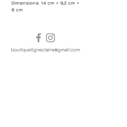
Dimensions: 14 cm × 9,2 cm ×
6 cm
boutiqueligneclaire@gmail.com
6, Boulevard Garibaldi, Paris
XV
01 42 73 03 09
Du mardi au samedi:
De
10h30 à 19h30