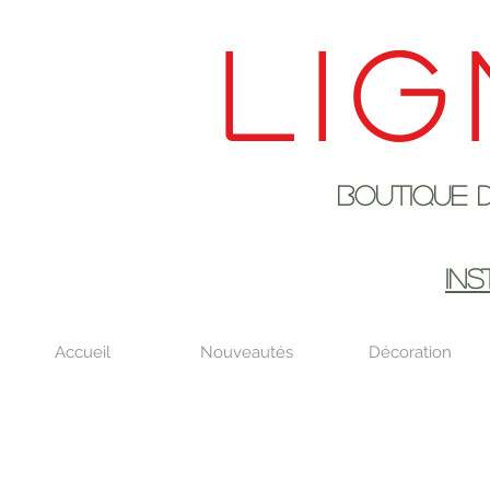
Lig
Boutique de déco
EN AOûT DE
IN
Accueil
Nouveautés
Décoration