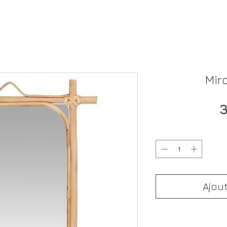
Mir
3
Ajou