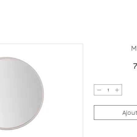
M
Ajou