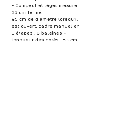
- Compact et léger, mesure
35 cm fermé.
95 cm de diamètre lorsqu'il
est ouvert, cadre manuel en
3 étapes : 6 baleines –
longueur des côtés : 53 cm
Poids : 350 g
boutiqueligneclaire@gmail.com
6, Boulevard Garibaldi, Paris
XV
01 42 73 03 09
Du mardi au samedi:
De
10h30 à 19h30