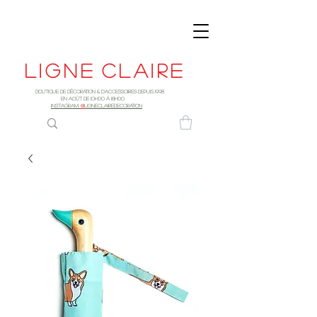
Ligne
claire
Boutique de décoration & d'accessoires depuis 1998
EN AOûT DE 10h00 à 18H00
INSTAGRAM:
@
LIGNECLAIREDECORATION