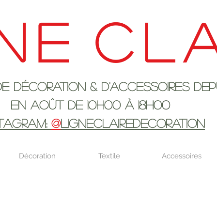
ne
cla
ration & d'accessoires depui
 10h00 à 18H00
STAGRAM:
@
LIGNECLAIREDECORATION
Décoration
Textile
Accessoires