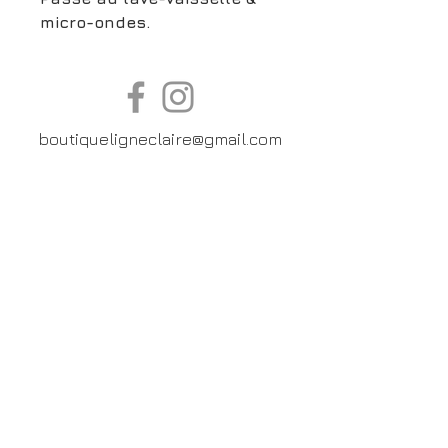
micro-ondes.
boutiqueligneclaire@gmail.com
6, Boulevard Garibaldi, Paris
XV
01 42 73 03 09
Du mardi au samedi:
De
10h30 à 19h30