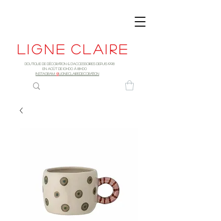
Ligne
claire
Boutique de décoration & d'accessoires depuis 1998
EN AOûT DE 10h00 à 18H00
INSTAGRAM:
@
LIGNECLAIREDECORATION