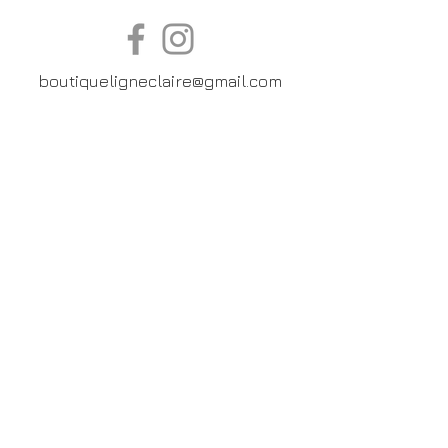
boutiqueligneclaire@gmail.com
6, Boulevard Garibaldi, Paris
XV
01 42 73 03 09
Du mardi au samedi:
De
10h30 à 19h30