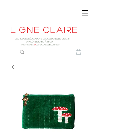
Ligne
claire
Boutique de décoration & d'accessoires depuis 1998
EN AOûT DE 10h00 à 18H00
INSTAGRAM:
@
LIGNECLAIREDECORATION