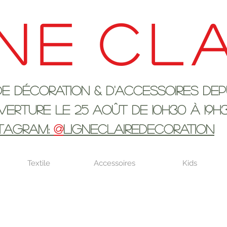
ne
cla
ration & d'accessoires depui
 25 AOûT DE 10h30 à 19H
STAGRAM:
@
LIGNECLAIREDECORATION
Textile
Accessoires
Kids