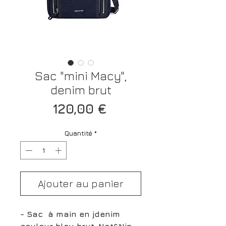
Sac "mini Macy",
denim brut
Prix
120,00 €
Quantité
*
Ajouter au panier
- Sac à main en jdenim
couleur bleu brut, Nat&Nin