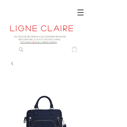
Ligne
claire
Boutique de décoration & d'accessoires depuis 1998
RÉOUVERTURE LE 25 AOûT DE 10h30 à 19H30
INSTAGRAM:
@
LIGNECLAIREDECORATION