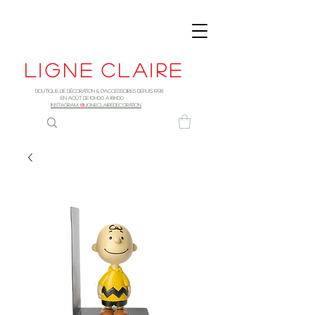
Ligne
claire
Boutique de décoration & d'accessoires depuis 1998
EN AOûT DE 10h00 à 18H00
INSTAGRAM:
@
LIGNECLAIREDECORATION