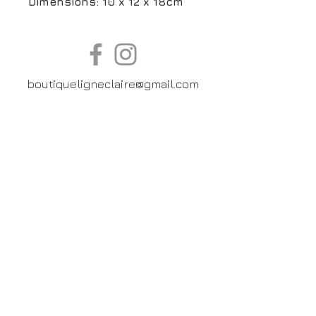
Dimensions: 10 x 12 x 18cm
boutiqueligneclaire@gmail.com
6, Boulevard Garibaldi, Paris
XV
01 42 73 03 09
Du mardi au samedi:
De
10h30 à 19h30