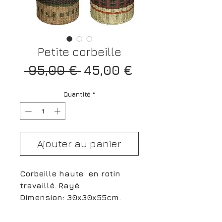
Petite corbeille
Prix
Prix
 95,00 € 
45,00 €
original
promotionnel
Quantité
*
Ajouter au panier
Corbeille haute en rotin
travaillé. Rayé.
Dimension: 30x30x55cm.