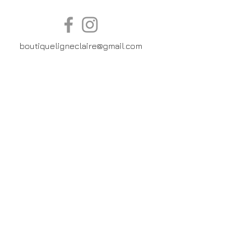
boutiqueligneclaire@gmail.com
6, Boulevard Garibaldi, Paris
XV
01 42 73 03 09
Du mardi au samedi:
De
10h30 à 19h30