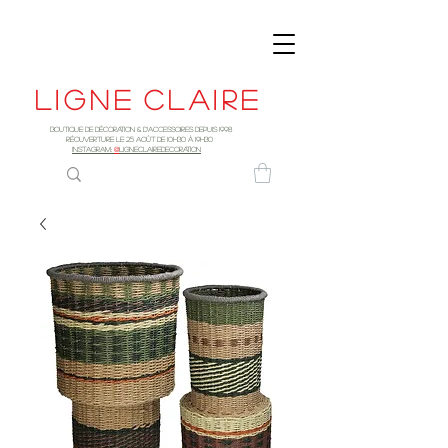
Ligne
claire
Boutique de décoration & d'accessoires depuis 1998
RÉOUVERTURE LE 25 AOûT DE 10h30 à 19H30
INSTAGRAM:
@
LIGNECLAIREDECORATION