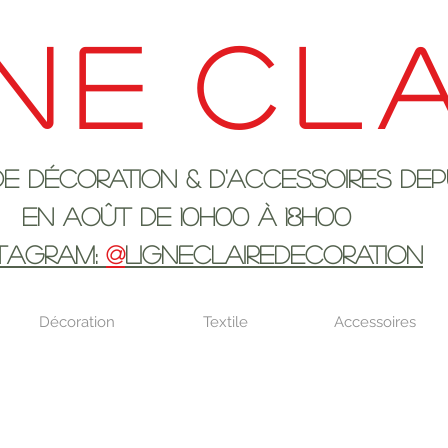
ne
cla
ration & d'accessoires depui
 10h00 à 18H00
STAGRAM:
@
LIGNECLAIREDECORATION
Décoration
Textile
Accessoires