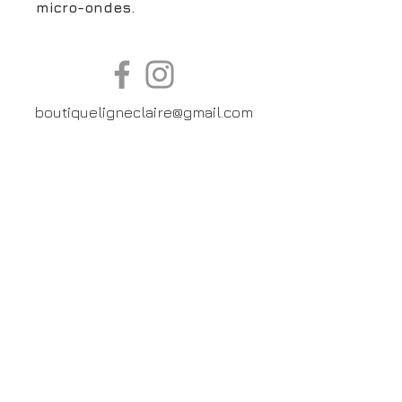
micro-ondes.
boutiqueligneclaire@gmail.com
6, Boulevard Garibaldi, Paris
XV
01 42 73 03 09
Du mardi au samedi:
De
10h30 à 19h30