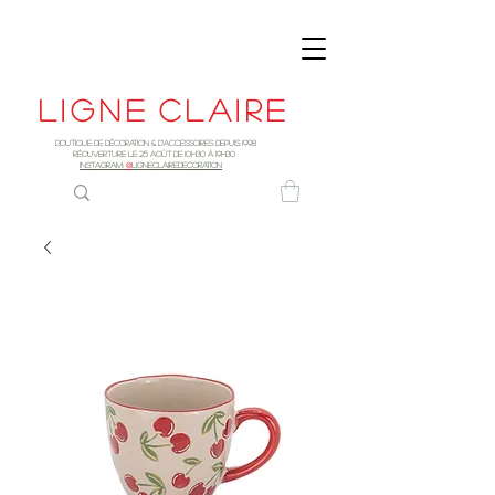
Ligne
claire
Boutique de décoration & d'accessoires depuis 1998
RÉOUVERTURE LE 25 AOûT DE 10h30 à 19H30
INSTAGRAM:
@
LIGNECLAIREDECORATION