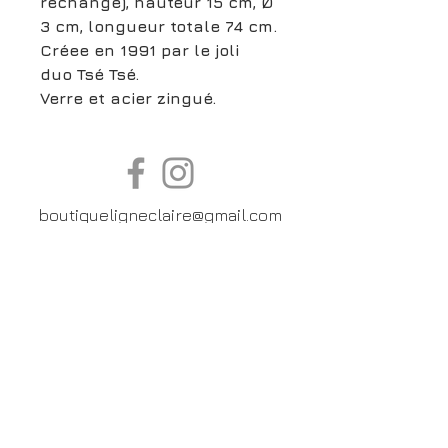
rechange), hauteur 15 cm, Ø
3 cm, longueur totale 74 cm.
Créee en 1991 par le joli
duo Tsé Tsé.
Verre et acier zingué.
boutiqueligneclaire@gmail.com
6, Boulevard Garibaldi, Paris
XV
01 42 73 03 09
Du mardi au samedi:
De
10h30 à 19h30