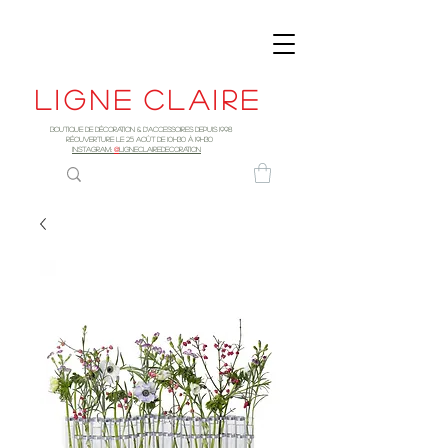
Ligne
claire
Boutique de décoration & d'accessoires depuis 1998
RÉOUVERTURE LE 25 AOûT DE 10h30 à 19H30
INSTAGRAM:
@
LIGNECLAIREDECORATION