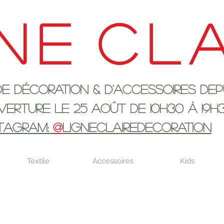
ne
cla
ration & d'accessoires depui
 25 AOûT DE 10h30 à 19H
STAGRAM:
@
LIGNECLAIREDECORATION
Textile
Accessoires
Kids