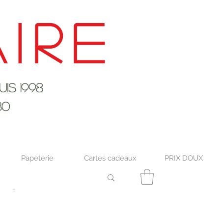
ire
s 1998
30
Papeterie
Cartes cadeaux
PRIX DOUX