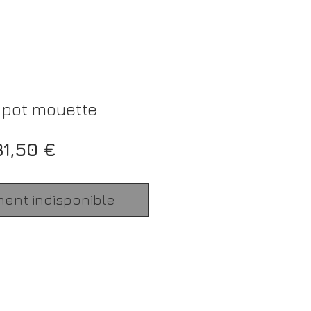
 pot mouette
Prix
31,50 €
ment indisponible