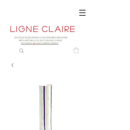
Ligne
claire
Boutique de décoration & d'accessoires depuis 1998
RÉOUVERTURE LE 25 AOûT DE 10h30 à 19H30
INSTAGRAM:
@
LIGNECLAIREDECORATION