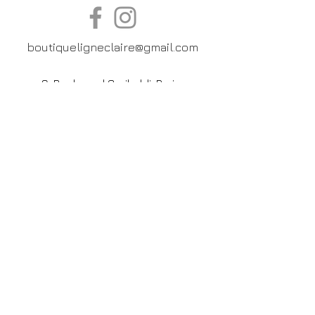
boutiqueligneclaire@gmail.com
6, Boulevard Garibaldi, Paris
XV
01 42 73 03 09
Du mardi au samedi:
De
10h30 à 19h30