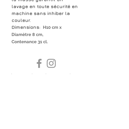
lavage en toute sécurité en
machine sans inhiber la
couleur.
Dimensions:
H10 cm x
Diamètre 8 cm,
Contenance 31 cl.
boutiqueligneclaire@gmail.com
6, Boulevard Garibaldi, Paris
XV
01 42 73 03 09
Du mardi au samedi:
De
10h30 à 19h30