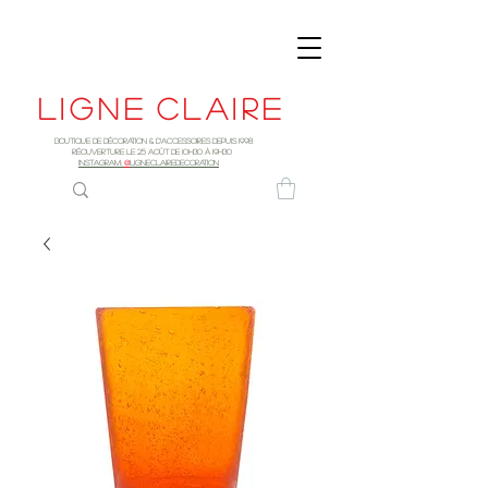
Ligne
claire
Boutique de décoration & d'accessoires depuis 1998
RÉOUVERTURE LE 25 AOûT DE 10h30 à 19H30
INSTAGRAM:
@
LIGNECLAIREDECORATION