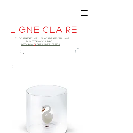
Ligne
claire
Boutique de décoration & d'accessoires depuis 1998
EN AOûT DE 10h00 à 18H00
INSTAGRAM:
@
LIGNECLAIREDECORATION