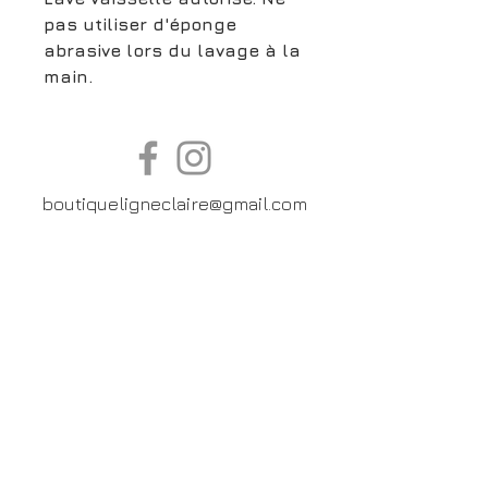
pas utiliser d'éponge
abrasive lors du lavage à la
main.
boutiqueligneclaire@gmail.com
6, Boulevard Garibaldi, Paris
XV
01 42 73 03 09
Du mardi au samedi:
De
10h30 à 19h30