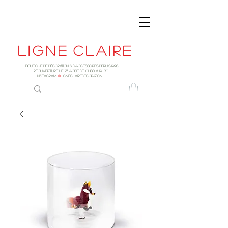
Ligne
claire
Boutique de décoration & d'accessoires depuis 1998
RÉOUVERTURE LE 25 AOûT DE 10h30 à 19H30
INSTAGRAM:
@
LIGNECLAIREDECORATION