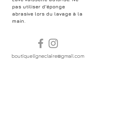
pas utiliser d'éponge
abrasive lors du lavage à la
main.
boutiqueligneclaire@gmail.com
6, Boulevard Garibaldi, Paris
XV
01 42 73 03 09
Du mardi au samedi:
De
10h30 à 19h30