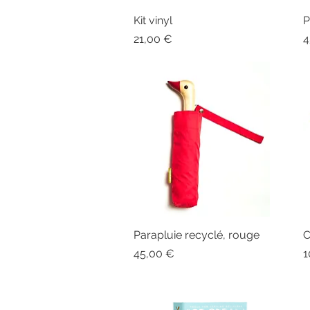
Kit vinyl
Aperçu rapide
P
Prix
P
21,00 €
4
Parapluie recyclé, rouge
Aperçu rapide
C
Prix
P
45,00 €
1