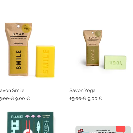
avon Smile
Aperçu rapide
Savon Yoga
Aperçu rapide
rix original
Prix promotionnel
Prix original
Prix promotionnel
5,00 €
9,00 €
15,00 €
9,00 €