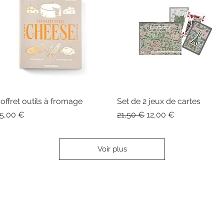
offret outils à fromage
Aperçu rapide
Set de 2 jeux de cartes
Aperçu rapide
rix
Prix original
Prix promotionnel
5,00 €
21,50 €
12,00 €
Voir plus