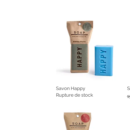
Savon Happy
Aperçu rapide
S
Rupture de stock
P
1