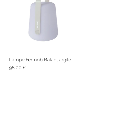
Lampe Fermob Balad, argile
Aperçu rapide
Prix
98,00 €