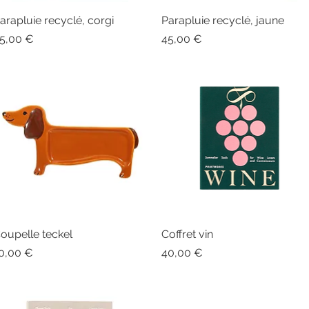
arapluie recyclé, corgi
Aperçu rapide
Parapluie recyclé, jaune
Aperçu rapide
rix
Prix
5,00 €
45,00 €
oupelle teckel
Aperçu rapide
Coffret vin
Aperçu rapide
rix
Prix
0,00 €
40,00 €