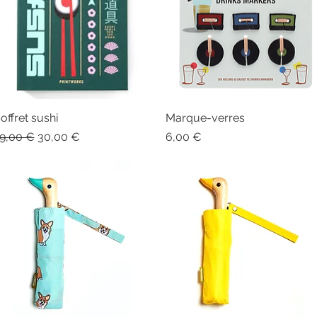
offret sushi
Aperçu rapide
Marque-verres
Aperçu rapide
rix original
Prix promotionnel
Prix
9,00 €
30,00 €
6,00 €