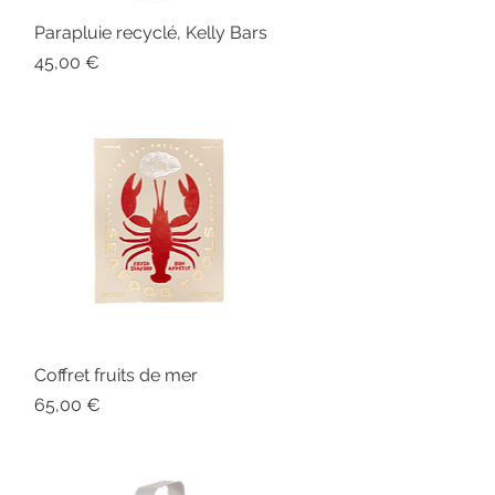
Parapluie recyclé, Kelly Bars
Aperçu rapide
Prix
45,00 €
Coffret fruits de mer
Aperçu rapide
Prix
65,00 €