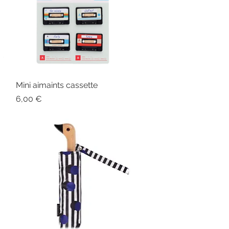
Mini aimaints cassette
Aperçu rapide
Prix
6,00 €