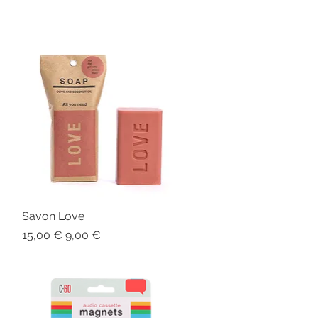
Savon Love
Aperçu rapide
Prix original
Prix promotionnel
15,00 €
9,00 €