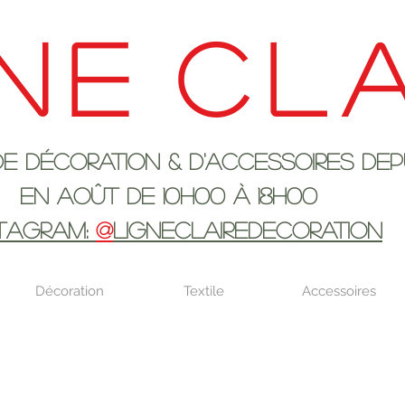
ne
cla
ration & d'accessoires depui
 10h00 à 18H00
STAGRAM:
@
LIGNECLAIREDECORATION
Décoration
Textile
Accessoires